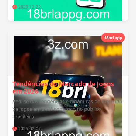
2025-12-22
18brl app
Tendências do Mercado de Jogos
em 2026
Análise das tendências e dinâmicas do mercado
de jogos em 2026 com foco no público
brasileiro.
2026-02-07