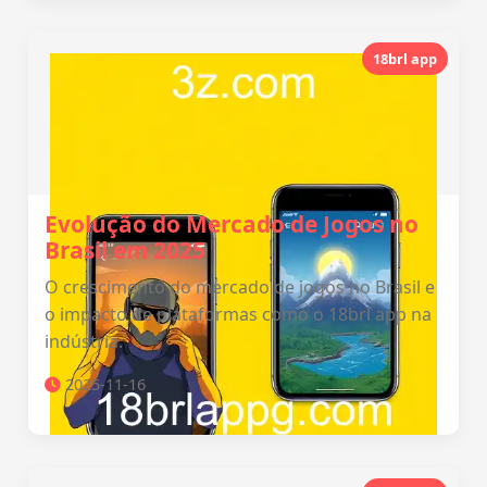
18brl app
Evolução do Mercado de Jogos no
Brasil em 2025
O crescimento do mercado de jogos no Brasil e
o impacto de plataformas como o 18brl app na
indústria.
2025-11-16