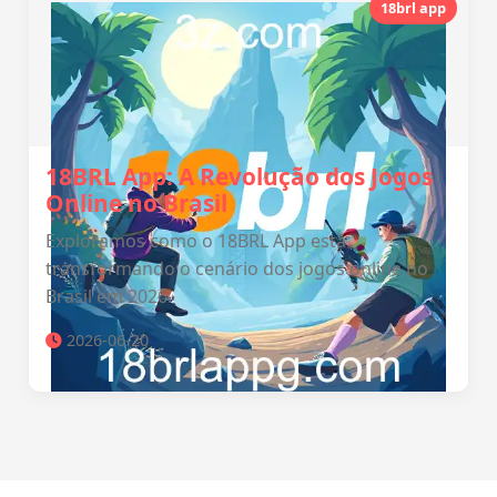
18brl app
18BRL App: A Revolução dos Jogos
Online no Brasil
Exploramos como o 18BRL App está
transformando o cenário dos jogos online no
Brasil em 2026.
2026-06-20