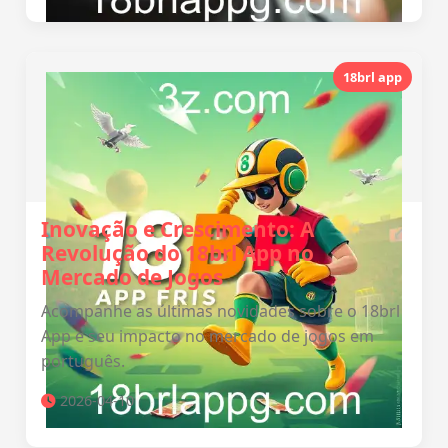
18brl app
Inovação e Crescimento: A
Revolução do 18brl App no
Mercado de Jogos
Acompanhe as últimas novidades sobre o 18brl
App e seu impacto no mercado de jogos em
português.
2026-04-10