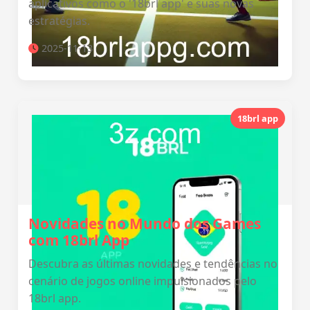
aplicativos como o '18brl app' e suas novas
estratégias.
2025-11-13
18brl app
Novidades no Mundo dos Games
com 18brl App
Descubra as últimas novidades e tendências no
cenário de jogos online impulsionados pelo
18brl app.