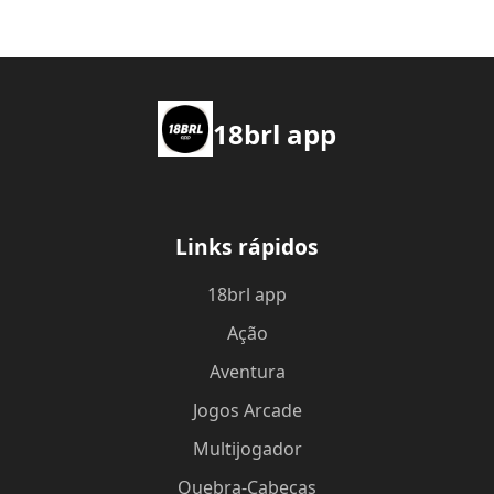
18brl app
Links rápidos
18brl app
Ação
Aventura
Jogos Arcade
Multijogador
Quebra-Cabeças