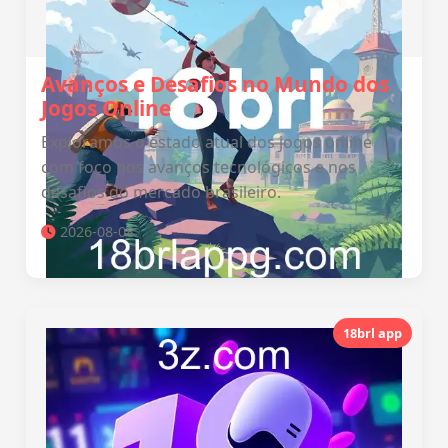
Avanços e Desafios no Mundo dos
Jogos Online
Exploramos o estado atual dos jogos online
com foco nos avanços tecnológicos e nos
desafios do mercado brasileiro.
2026-08-08
18brl app