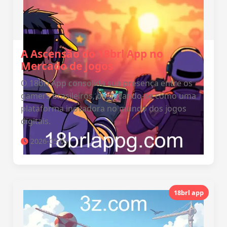
A Ascensão do 18brl App no
Mercado de Jogos
O 18brl App consolida sua presença entre os
gamers brasileiros, destacando-se como uma
plataforma inovadora no mundo dos jogos
digitais.
2026-05-05
18brl app