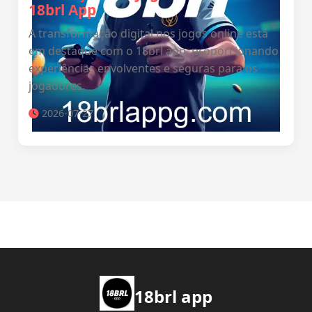
18brl App
A transformação digital nos jogos online está
em destaque com o 18brl app, proporcionando
experiências envolventes e seguras para os
jogadores.
2026-07-27
18brl app