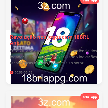
18brl app
Revolução nos Jogos com 18BRL
App
O 18BRL App está redefinindo a experiência dos
jogadores em todo o Brasil, trazendo inovações
tecnológicas e novas dinâmicas ao setor.
2026-06-29
18brl app