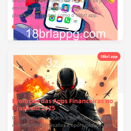
Análise do crescimento do mercado de jogos
em língua portuguesa e o impacto das
plataformas digitais como o 18brl app.
2026-05-12
18brl app
Evolução das Apps Financeiras no
Brasil em 2025
O mercado de aplicativos financeiros no Brasil
enfrenta novos desafios e oportunidades em