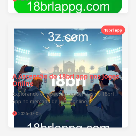
18brl app
A Ascensão do 18brl app nos Jogos
Online
Explorando o impacto e tendências do 18brl
app no mercado de jogos online.
2026-07-05