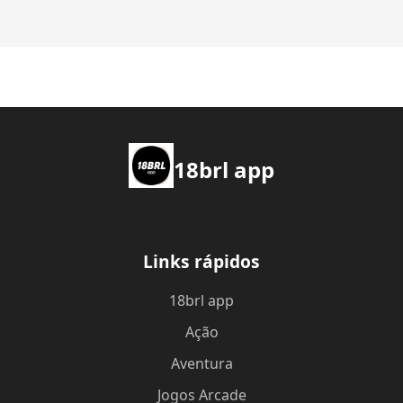
18brl app
Links rápidos
18brl app
Ação
Aventura
Jogos Arcade