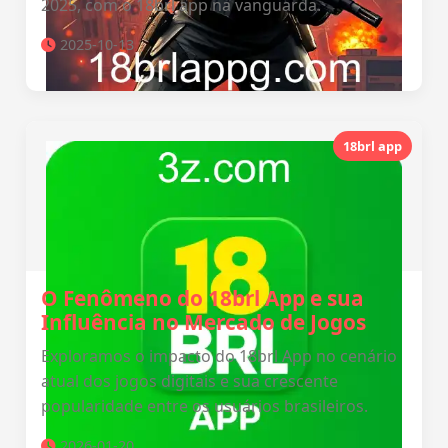
2025, com o 18brl app na vanguarda.
2025-10-13
18brl app
O Fenômeno do 18brl App e sua
Influência no Mercado de Jogos
Exploramos o impacto do 18brl App no cenário
atual dos jogos digitais e sua crescente
popularidade entre os usuários brasileiros.
2026-01-20