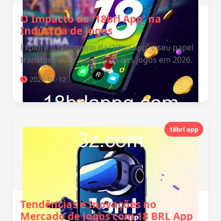
O Impacto da '18brl App' na
Indústria de Jogos
Explore o fenômeno da '18brl app' e seu papel
transformador no cenário dos jogos em 2026.
2026-01-12
18brl app
Tendências e Inovações no
Mercado de Jogos com 18 BRL App