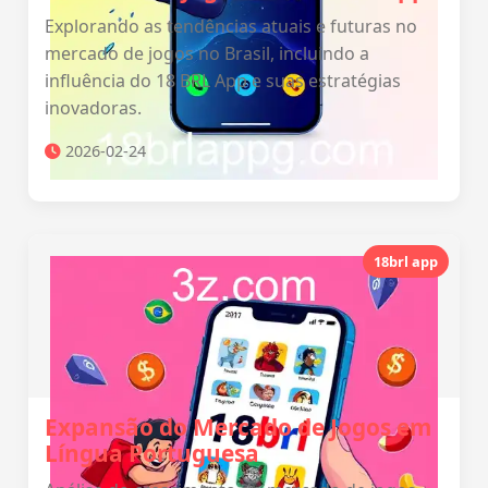
Explorando as tendências atuais e futuras no
mercado de jogos no Brasil, incluindo a
influência do 18 BRL App e suas estratégias
inovadoras.
2026-02-24
18brl app
Expansão do Mercado de Jogos em
Língua Portuguesa