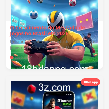
O Crescimento do Mercado de
Jogos no Brasil em 2026
Uma análise sobre o impacto dos aplicativos de
jogos no Brasil, destacando o 18brl app.
2026-06-01
18brl app