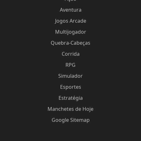
Aventura
Jogos Arcade
Multijogador
Quebra-Cabeças
Corrida
RPG
Simulador
Esportes
Estratégia
Manchetes de Hoje
Google Sitemap