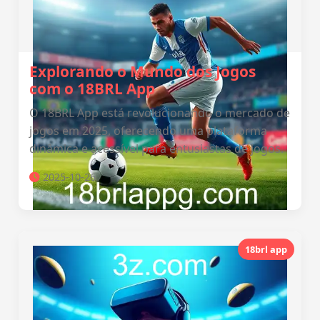
Explorando o Mundo dos Jogos
com o 18BRL App
O 18BRL App está revolucionando o mercado de
jogos em 2025, oferecendo uma plataforma
dinâmica e acessível para entusiastas de jogos.
2025-10-26
18brl app