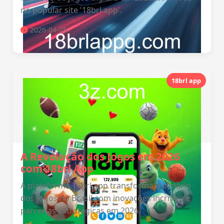
no popular site '18brl app'.
2026-04-25
18brl app
A Revolução dos Jogos em 2026
com 18brl App
A plataforma 18brl app transforma o cenário
dos jogos no Brasil com inovações incríveis e
parcerias estratégicas em 2026.