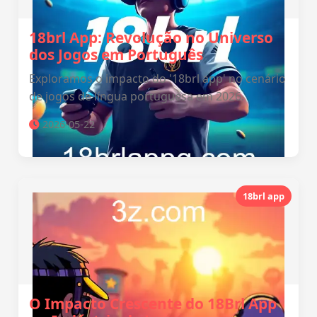
18brl App: Revolução no Universo
dos Jogos em Português
Exploramos o impacto do '18brl app' no cenário
de jogos de língua portuguesa em 2026.
2026-05-22
18brl app
O Impacto Crescente do 18Brl App