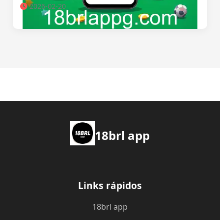
2026-02-20
18brl app
Links rápidos
18brl app