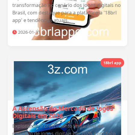
transformação no cenário dos jogos digitais no
Brasil, com destaque para a plataforma '18brl
app' e tendências atuais.
2026-01-31
18brl app
A Ascensão do Mercado de Jogos
Digitais em 2026
Explorando o crescimento imparável do
mercado de jogos digitais em 2026, com foco