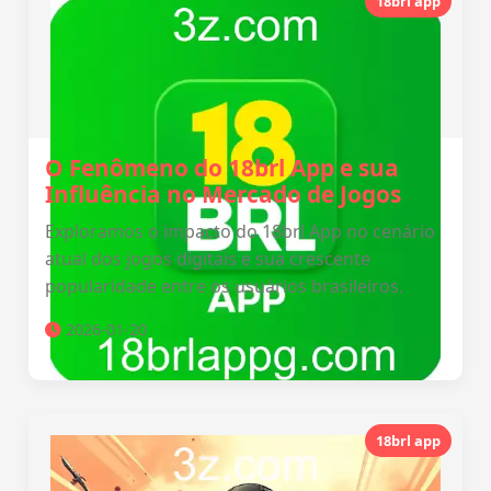
18brl app
O Fenômeno do 18brl App e sua
Influência no Mercado de Jogos
Exploramos o impacto do 18brl App no cenário
atual dos jogos digitais e sua crescente
popularidade entre os usuários brasileiros.
2026-01-20
18brl app