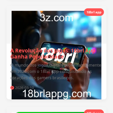
18brl app
A Revolução dos Jogos: 18brl App
Ganha Popularidade
O mundo dos jogos digitais evolui rapidamente
em 2026 com o 18brl App conquistando os
corações dos gamers brasileiros.
2026-03-10