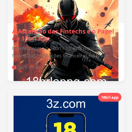
A Ascensão das Fintechs e o Papel
do 18brl App
Entenda como o 18brl App está moldando o
futuro das transações financeiras no Brasil.
2025-10-06
18brl app