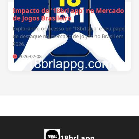
Impacto do '18brl app' no Mercado
de Jogos Brasileiro
Explorando o sucesso do '18brl app' e seu papel
de destaque no mercado de jogos no Brasil em
2026.
2026-02-08
18brl app