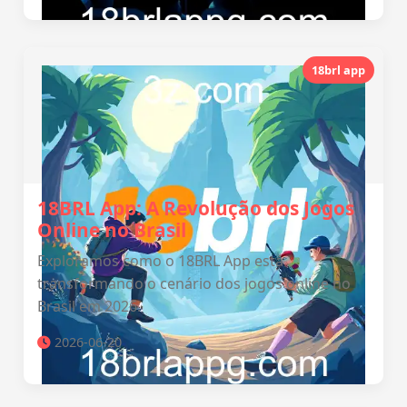
18brl app
18BRL App: A Revolução dos Jogos
Online no Brasil
Exploramos como o 18BRL App está
transformando o cenário dos jogos online no
Brasil em 2026.
2026-06-20