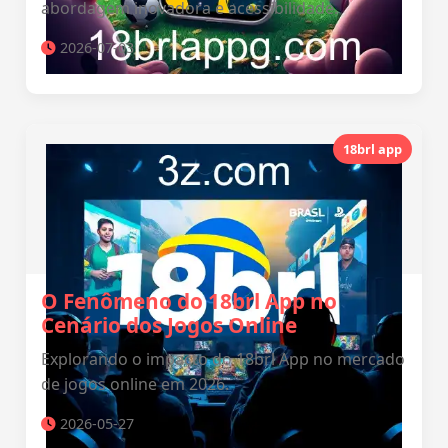
abordagem inovadora e acessibilidade.
2026-07-03
18brl app
O Fenômeno do 18brl App no
Cenário dos Jogos Online
Explorando o impacto do 18brl App no mercado
de jogos online em 2026.
2026-05-27