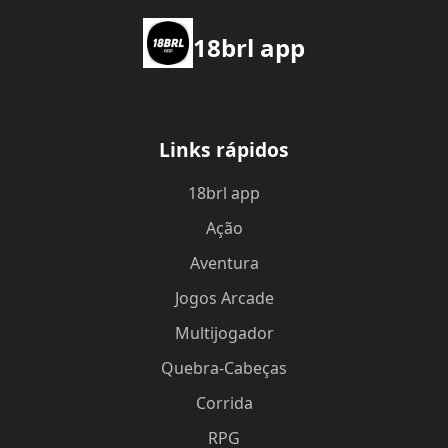
18brl app
Links rápidos
18brl app
Ação
Aventura
Jogos Arcade
Multijogador
Quebra-Cabeças
Corrida
RPG