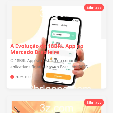
18brl app
A Evolução do 18BRL App no
Mercado Brasileiro
O 18BRL App se destaca no cenário de
aplicativos financeiros no Brasil em 2025.
2025-10-11
18brl app