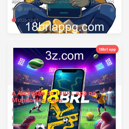
app' estão revolucionando a indústria de jogos
no Brasil em 2025.
2025-12-01
18brl app
A Ascensão do 18BRL App no
Mundo dos Jogos
O 18BRL App se destaca como uma das
principais plataformas de jogos no Brasil,
influenciando o mercado local com sua