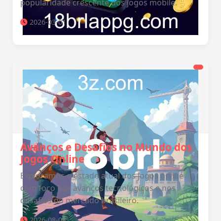
popularidade crescente dos jogos mobile.
2026-03-01
Avanços e Desafios no Mundo dos
Jogos Online
Exploramos o estado atual dos jogos online
com foco nos avanços tecnológicos e nos
desafios do mercado brasileiro.
2026-08-08