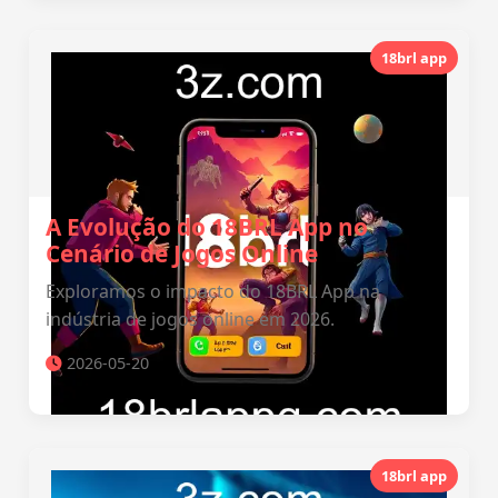
18brl app
A Evolução do 18BRL App no
Cenário de Jogos Online
Exploramos o impacto do 18BRL App na
indústria de jogos online em 2026.
2026-05-20
18brl app