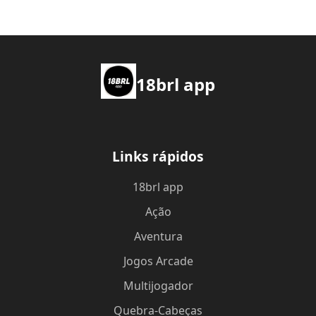
18brl app
Links rápidos
18brl app
Ação
Aventura
Jogos Arcade
Multijogador
Quebra-Cabeças