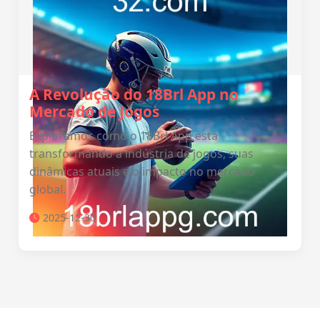
A Revolução do 18Brl App no
Mercado de Jogos
Exploramos como o 18Brl App está
transformando a indústria de jogos, suas
dinâmicas atuais e o impacto no mercado
global.
2025-12-30