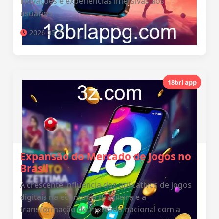
inovações e experiências imersivas aos
usuários.
2026-05-21
18brl app
Expansão do Mercado de Jogos no
Brasil
A crescente influência dos aplicativos de jogos
digitais na economia brasileira e a
transformação do mercado nacional com a