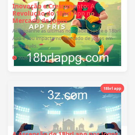
Inovação e Crescimento: A
Revolução do 18brl App no
Mercado de Jogos
Acompanhe as últimas novidades sobre o 18brl
App e seu impacto no mercado de jogos em
português.
2026-04-10
18brl app
A Ascensão do 18brl app nos Jogos