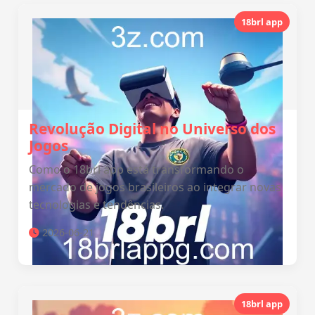
18brl app
Revolução Digital no Universo dos
Jogos
Como o 18brl app está transformando o
mercado de jogos brasileiros ao integrar novas
tecnologias e tendências.
2026-06-21
18brl app