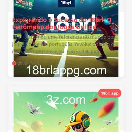
Explorando o Sucesso do 18brl: O
Fenômeno dos Jogos Online
18brl se tornou uma referência no mundo dos
jogos online em português, revolucionando o
mercado com inovação e acessibilidade.
2025-11-11
18brl app