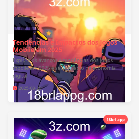
Tendências e Impactos dos Jogos
Mobile em 2025
Explore os avanços e tendências dos jogos
mobile em 2025 e seu impacto na economia
digital.
2025-09-29
18brl app