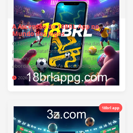
A Ascensão do 18BRL App no
Mundo dos Jogos
O 18BRL App se destaca como uma das
principais plataformas de jogos no Brasil,
influenciando o mercado local com sua
abordagem inovadora e acessibilidade.
2026-07-03
18brl app