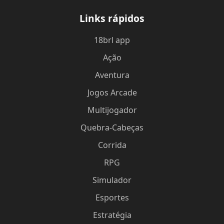
Links rápidos
18brl app
Ação
Aventura
Jogos Arcade
Multijogador
Quebra-Cabeças
Corrida
RPG
Simulador
Esportes
Estratégia