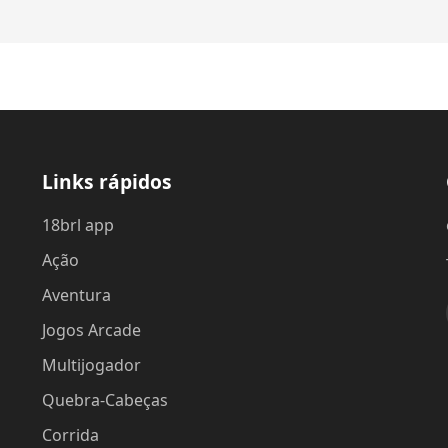
Links rápidos
18brl app
Ação
Aventura
Jogos Arcade
Multijogador
Quebra-Cabeças
Corrida