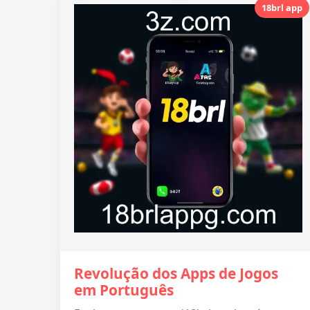
18brl app
Revolução dos Apps de Jogos
em Português