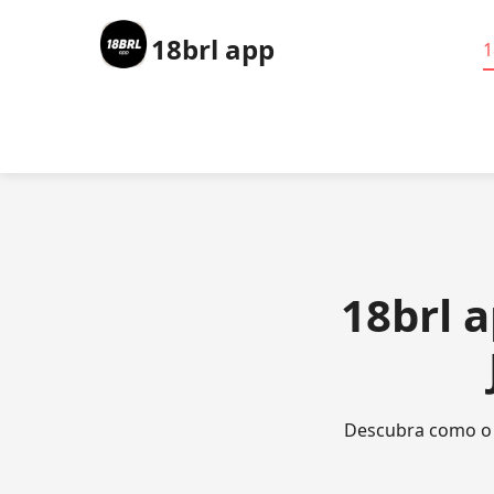
18brl app
1
18brl 
Descubra como o 1