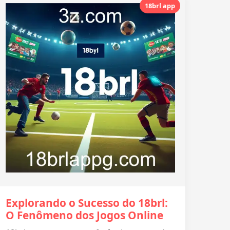
18brl app
Explorando o Sucesso do 18brl:
O Fenômeno dos Jogos Online