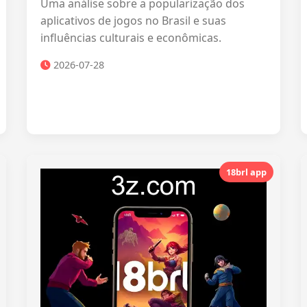
Uma análise sobre a popularização dos
aplicativos de jogos no Brasil e suas
influências culturais e econômicas.
2026-07-28
18brl app