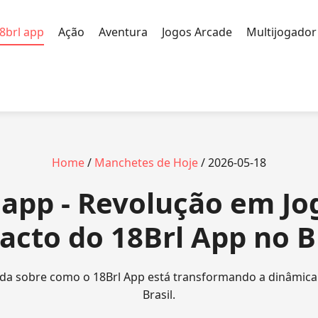
8brl app
Ação
Aventura
Jogos Arcade
Multijogador
Home
/
Manchetes de Hoje
/ 2026-05-18
 app - Revolução em Jo
cto do 18Brl App no B
da sobre como o 18Brl App está transformando a dinâmica 
Brasil.