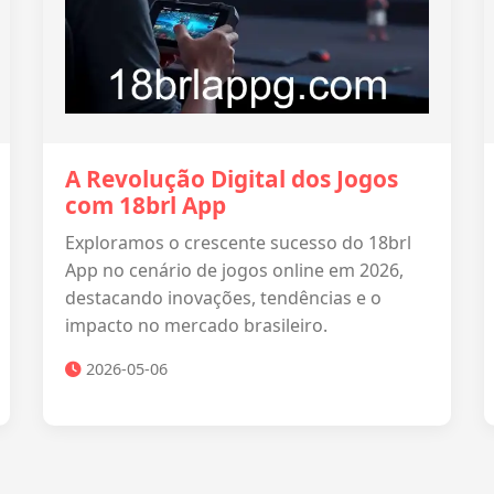
A Revolução Digital dos Jogos
com 18brl App
Exploramos o crescente sucesso do 18brl
App no cenário de jogos online em 2026,
destacando inovações, tendências e o
impacto no mercado brasileiro.
2026-05-06