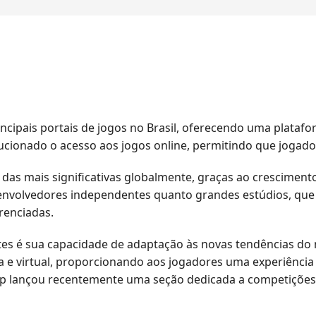
cipais portais de jogos no Brasil, oferecendo uma platafor
lucionado o acesso aos jogos online, permitindo que jogad
a das mais significativas globalmente, graças ao crescimen
desenvolvedores independentes quanto grandes estúdios, q
renciadas.
tes é sua capacidade de adaptação às novas tendências do 
 e virtual, proporcionando aos jogadores uma experiência
pp lançou recentemente uma seção dedicada a competições,