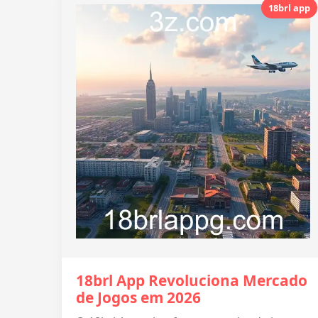
18brl app
18brl App Revoluciona Mercado
de Jogos em 2026