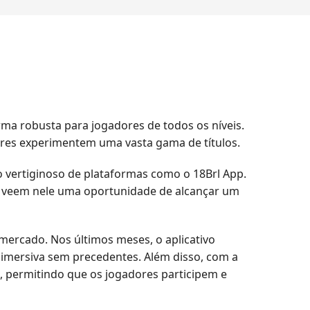
ma robusta para jogadores de todos os níveis.
ores experimentem uma vasta gama de títulos.
to vertiginoso de plataformas como o 18Brl App.
ue veem nele uma oportunidade de alcançar um
mercado. Nos últimos meses, o aplicativo
 imersiva sem precedentes. Além disso, com a
 permitindo que os jogadores participem e