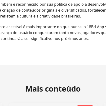
ambém é reconhecido por sua política de apoio a desenvolve
a criação de conteúdos originais e diversificados, fortalec
fletem a cultura e a criatividade brasileiras.
nto acessível é mais importante do que nunca, o 18Brl Ap
urança do usuário conquistaram tanto novos jogadores qua
continuará a ser significativo nos próximos anos.
Mais conteúdo