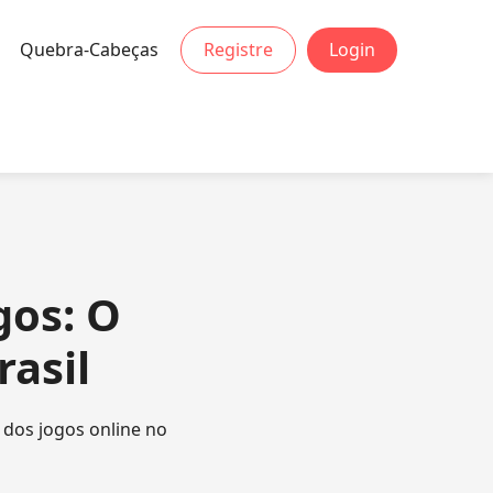
Quebra-Cabeças
Registre
Login
gos: O
rasil
dos jogos online no