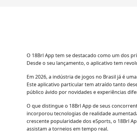
O 18Brl App tem se destacado como um dos prin
Desde o seu lançamento, o aplicativo tem revo
Em 2026, a indústria de jogos no Brasil já é um
Este aplicativo particular tem atraído tanto 
público ávido por novidades e experiências dife
O que distingue o 18Brl App de seus concorren
incorporou tecnologias de realidade aumentada
crescente popularidade dos eSports, o 18Brl A
assistam a torneios em tempo real.