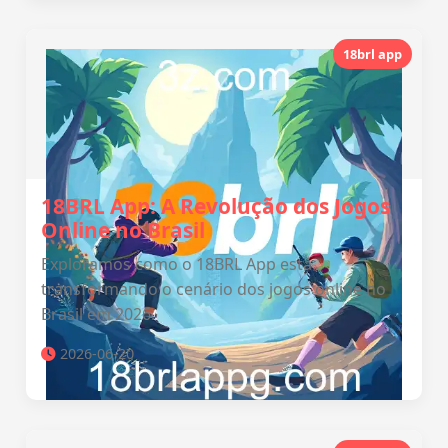
18brl app
18BRL App: A Revolução dos Jogos
Online no Brasil
Exploramos como o 18BRL App está
transformando o cenário dos jogos online no
Brasil em 2026.
2026-06-20