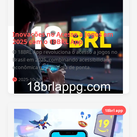
Inovações no Acesso a Jogos em
2025 com o 18BRL App
O 18BRL App revoluciona o acesso a jogos no
Brasil em 2025, combinando acessibilidade
econômica e tecnologia de ponta.
2025-10-24
18brl app