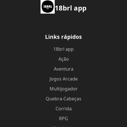
18brl app
Links rápidos
18brl app
Ação
Aventura
Jogos Arcade
Multijogador
Quebra-Cabeças
Corrida
RPG