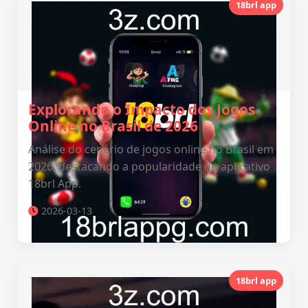
18brl app
Explorando o Impacto dos Jogos
Online no Brasil de 2026
Análise do cenário de jogos online no Brasil em
2026, destacando a popularidade do aplicativo
18brl App.
2026-03-13
18brl app