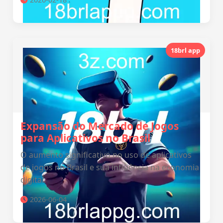
18brl app
Expansão do Mercado de Jogos
para Aplicativos no Brasil
O aumento significativo no uso de aplicativos
de jogos no Brasil e sua influência na economia
digital.
2026-06-04